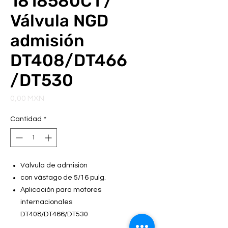
1818580C1 /
Válvula NGD
admisión
DT408/DT466
/DT530
Precio
0,00 MXN
Cantidad
*
Válvula de admisión
con vástago de 5/16 pulg.
Aplicación para motores
internacionales
DT408/DT466/DT530