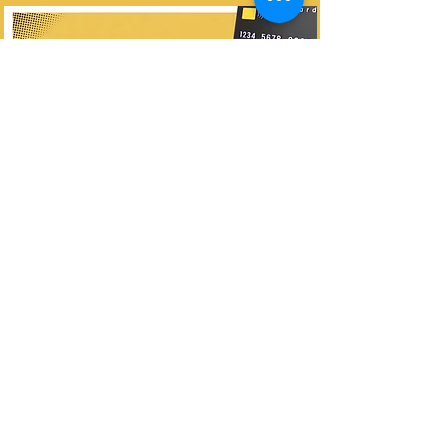
Proximamente
Dirección
Carretera Federal Vía Jalapa #16
San Juan Acozac, Puebla.
Horarios de atención
Lun - Vie
8:30 – 18:30
Sábado
9:00 – 16:00