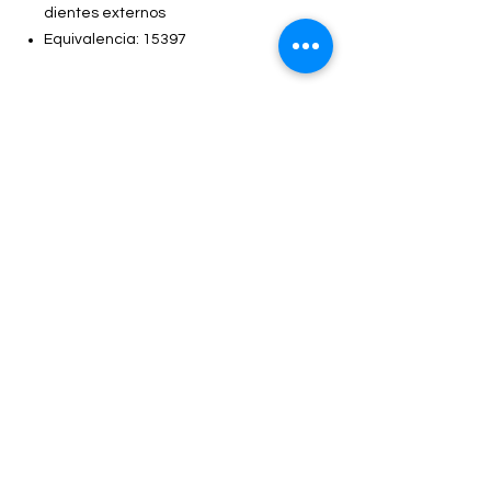
dientes externos
Equivalencia: 15397
Contacto
Dirección
Carretera Federal Vía Jalapa #16
San Juan Acozac, Puebla.
Horarios de atención
Lun - Vie
8:30 – 18:30
Sábado
9:00 – 16:00
Selecciona tu sucursal