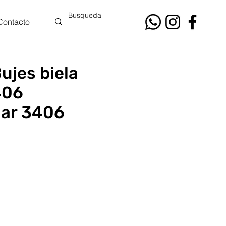
Contacto
ujes biela
406
lar 3406