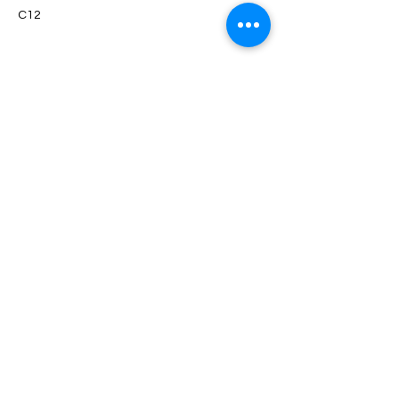
C12
Contacto
Dirección
Carretera Federal Vía Jalapa #16
San Juan Acozac, Puebla.
Horarios de atención
Lun - Vie
8:30 – 18:30
Sábado
9:00 – 16:00
Selecciona tu sucursal