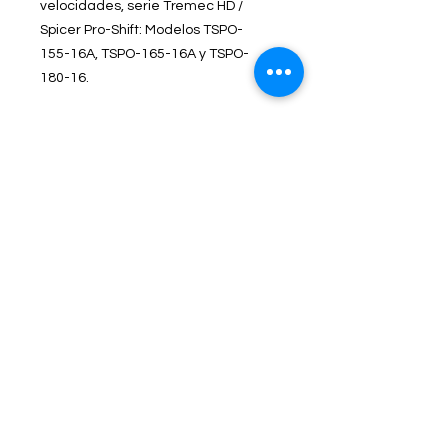
velocidades, serie Tremec HD /
Spicer Pro-Shift: Modelos TSPO-
155-16A, TSPO-165-16A y TSPO-
180-16.
Contacto
Dirección
Carretera Federal Vía Jalapa #16
San Juan Acozac, Puebla.
Horarios de atención
Lun - Vie
8:30 – 18:30
Sábado
9:00 – 16:00
Selecciona tu sucursal