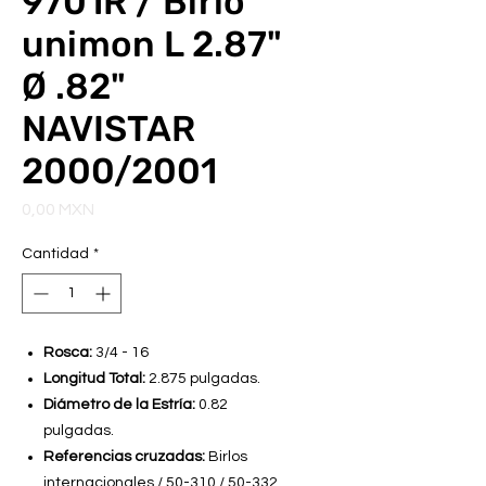
9701R / Birlo
unimon L 2.87"
Ø .82"
NAVISTAR
2000/2001
Precio
0,00 MXN
Cantidad
*
Rosca:
3/4 - 16
Longitud Total:
2.875 pulgadas.
Diámetro de la Estría:
0.82
pulgadas.
Referencias cruzadas:
Birlos
internacionales /
50-310 / 50-332
,