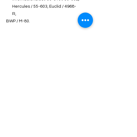
Hercules / 55-603, Euclid / 4968-
R,
BWP / M-80.
Contacto
Dirección
Carretera Federal Vía Jalapa #16
San Juan Acozac, Puebla.
Horarios de atención
Lun - Vie
8:30 – 18:30
Sábado
9:00 – 16:00
Selecciona tu sucursal