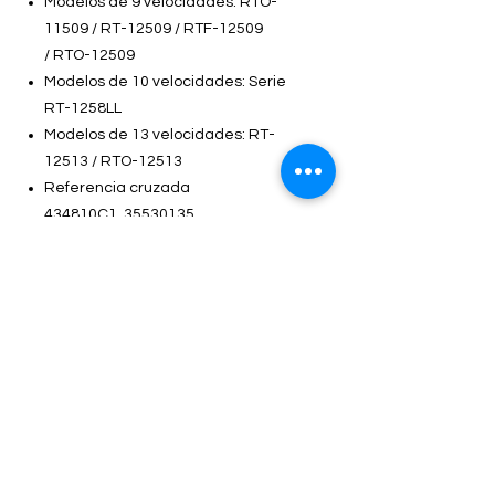
Modelos de 9 velocidades: RTO-
11509 / RT-12509 / RTF-12509
/ RTO-12509
Modelos de 10 velocidades: Serie
RT-1258LL
Modelos de 13 velocidades: RT-
12513 / RTO-12513
Referencia cruzada
434810C1, 35530135
Contacto
Dirección
Carretera Federal Vía Jalapa #16
San Juan Acozac, Puebla.
Horarios de atención